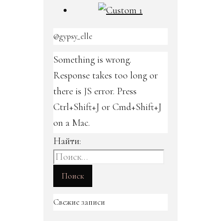
@gypsy_elle
Something is wrong.
Response takes too long or
there is JS error. Press
Ctrl+Shift+J or Cmd+Shift+J
on a Mac.
Найти:
Свежие записи