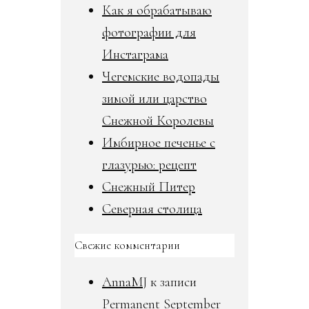
Как я обрабатываю
фотографии для
Инстаграма
Чегемские водопады
зимой или царство
Снежной Королевы
Имбирное печенье с
глазурью: рецепт
Снежный Питер
Северная столица
Свежие комментарии
AnnaMJ
к записи
Permanent September