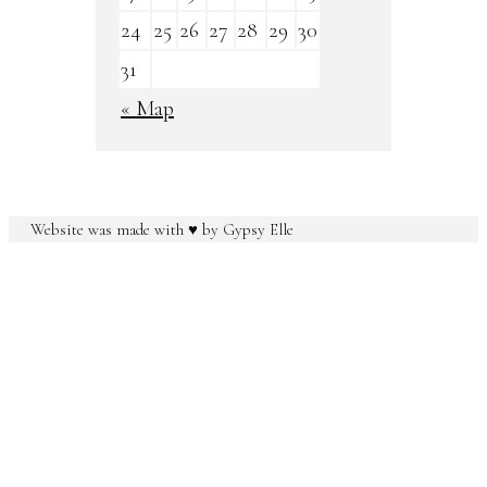
24
25
26
27
28
29
30
31
« Мар
Website was made with ♥ by Gypsy Elle